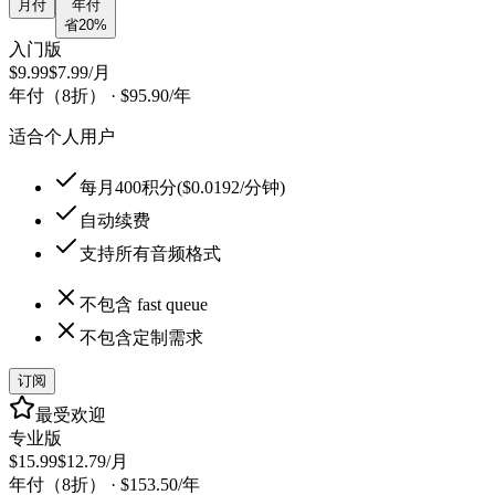
月付
年付
省20%
入门版
$9.99
$7.99
/月
年付（8折）
·
$95.90
/年
适合个人用户
每月400积分($0.0192/分钟)
自动续费
支持所有音频格式
不包含 fast queue
不包含定制需求
订阅
最受欢迎
专业版
$15.99
$12.79
/月
年付（8折）
·
$153.50
/年